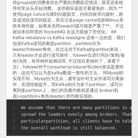
些groupid的消费者存在严重的消费延迟情况，甚至还有程
序经常从头开始消费。 这些都应该是尽量避免的，因为 **
使用page cahce当遇到问题脏页，内存回收等问题时，易
造成消息读写的延迟，而且过多page cache也影响linux系
统本身性能，如果未关闭swap问题可能更严重了**。 不过
据说来自阿里的 RocketMQ 在这方面做了些优化。 ##
Kafka rebalance vs Kafka reassigne 还有一点的是，我们
知道Kafka读写的都是partition，partition分为
leader/follower角色，在过去对于Kafka的partition来说，
只有leader才会进行读写操作，folower仅进行同步/复制/备
份(当然，有些例外如测试等, 不过现在更例外了，请看下
文)，follower对于consumer/producer等client来说是透明
的，这也可以认为是kafka数据一致性的方法。 同Mysql的
实现不同，Mysql分为主从，通常会针对主从作读写分离操
作，实现性能提升，而Kafka则分为多个partition，读写分
离到多partition上，他们的负载均衡就是通过 broker(机
器)+partition+角色(leader) 的均衡实现的。
We assume that there are many partitions in a c
1
spread the leaders evenly among brokers. That w
2
particularpartition, all clients have to talk t
3
the overall workload is still balanced.
4