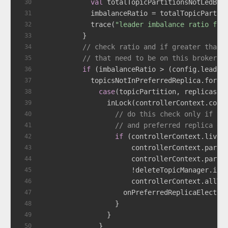
val
 totalTopicPartitionsNotLedByB
30
            imbalanceRatio = totalTopicPartit
31
            trace(
"leader imbalance ratio for
32
          }
33
// check ratio and if greater than 
34
// that need to be on this broker
35
if
 (imbalanceRatio > (config.leader
36
            topicsNotInPreferredReplica.forea
37
case
(topicPartition, replicas) 
38
                inLock(controllerContext.cont
39
// do this check only if th
40
// and preferred replica el
41
if
 (controllerContext.liveB
42
                      controllerContext.parti
43
                      controllerContext.parti
44
                      !deleteTopicManager.isT
45
                      controllerContext.allTo
46
                    onPreferredReplicaElectio
47
                  }
48
                }
49
              }
50