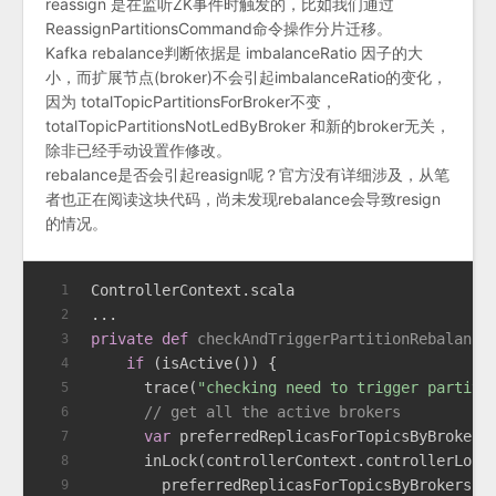
reassign 是在监听ZK事件时触发的，比如我们通过
ReassignPartitionsCommand命令操作分片迁移。
Kafka rebalance判断依据是 imbalanceRatio 因子的大
小，而扩展节点(broker)不会引起imbalanceRatio的变化，
因为 totalTopicPartitionsForBroker不变，
totalTopicPartitionsNotLedByBroker 和新的broker无关，
除非已经手动设置作修改。
rebalance是否会引起reasign呢？官方没有详细涉及，从笔
者也正在阅读这块代码，尚未发现rebalance会导致resign
的情况。
ControllerContext
.scala
1
...
2
private
def
checkAndTriggerPartitionRebalance
3
if
 (isActive()) {
4
      trace(
"checking need to trigger partiti
5
// get all the active brokers
6
var
 preferredReplicasForTopicsByBrokers
7
      inLock(controllerContext.controllerLock
8
        preferredReplicasForTopicsByBrokers =
9