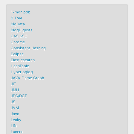
17monipdb
B Tree
BigData
BlogDigests
CAS SSO
Chrome
Consistent Hashing
Eclipse
Elasticsearch
HashTable
Hyperloglog
JAVA Flame Graph
JIT
JMH
JPG/DCT
JS
JVM
Java
Leaky
Life
Lucene