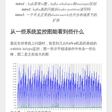
intro1
：kafk异常io图，kafka rebalance和reassigne区别
intro2
: kafka真的只能从leader partition读写吗
intro3
: 一个不太正常的elasticsaerch分片分布场景下的
扩容
从一些系统监控图能看到些什么
最近在排查线上问题时，留意到几台Kafka机器的基础的
zabbix io/cpu监控，图一所示平稳读操作中夹杂一些尖
峰，图二是之前放大的图