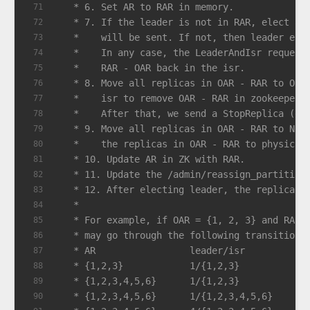
   * 6. Set AR to RAR in memory.
71
   * 7. If the leader is not in RAR, elect a 
72
   *    will be sent. If not, then leader epo
73
   *    In any case, the LeaderAndIsr request
74
   *    RAR - OAR back in the isr.
75
   * 8. Move all replicas in OAR - RAR to Off
76
   *    isr to remove OAR - RAR in zookeeper 
77
   *    After that, we send a StopReplica (de
78
   * 9. Move all replicas in OAR - RAR to Non
79
   *    the replicas in OAR - RAR to physical
80
   * 10. Update AR in ZK with RAR.
81
   * 11. Update the /admin/reassign_partition
82
   * 12. After electing leader, the replicas 
83
   *
84
   * For example, if OAR = {1, 2, 3} and RAR 
85
   * may go through the following transition.
86
   * AR                 leader/isr
87
   * {1,2,3}            1/{1,2,3}           (
88
   * {1,2,3,4,5,6}      1/{1,2,3}           (
89
   * {1,2,3,4,5,6}      1/{1,2,3,4,5,6}     (
90