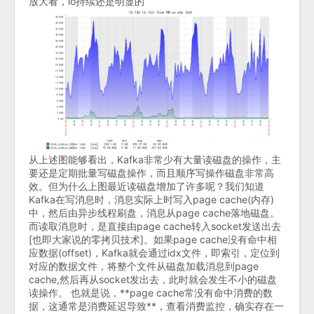
放大看，io持续还是明显的
从上述图能够看出，Kafka非常少有大量读磁盘的操作，主
要还是定期批量写磁盘操作，而且顺序写操作磁盘非常高
效。但为什么上图最近读磁盘增加了许多呢？我们知道
Kafka在写消息时，消息实际上时写入page cache(内存)
中，然后由异步线程刷盘，消息从page cache落地磁盘。
而读取消息时，是直接由page cache转入socket发送出去
[也即大家说的零拷贝技术]。如果page cache没有命中相
应数据(offset)，Kafka就会通过idx文件，即索引，定位到
对应的数据文件，将整个文件从磁盘加载消息到page
cache,然后再从socket发出去，此时就会发生不小的磁盘
读操作。 也就是说，**page cache常没有命中消费的数
据，这通常是消费延迟导致**，查看消费监控，确实存在一