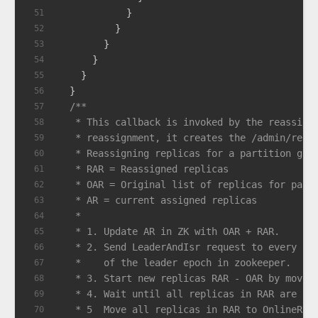
            }
51
          }
52
        }
53
      }
54
    }
55
  }
56
/**
57
   * This callback is invoked by the reassign
58
   * reassignment, it creates the /admin/reas
59
   * Reassigning replicas for a partition goe
60
   * RAR = Reassigned replicas
61
   * OAR = Original list of replicas for part
62
   * AR = current assigned replicas
63
   *
64
   * 1. Update AR in ZK with OAR + RAR.
65
   * 2. Send LeaderAndIsr request to every re
66
   *    of the leader epoch in zookeeper.
67
   * 3. Start new replicas RAR - OAR by movin
68
   * 4. Wait until all replicas in RAR are in
69
   * 5  Move all replicas in RAR to OnlineRep
70