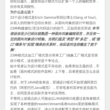
但经历越久，越觉得设计模式可以扩展一个人的编程世界，
但亦有其局限性。
为什么这么说？
23个设计模式是Erich Gamma等四位博士(Gang of four),
从前人的经验中总结出来的，从面向对象的设计中精选出
23种构建健壮/灵活代码设计的技巧，正如其前言所述
本书
假设你至少已经比较熟悉一种面向对象编程语言，并且有一
定的面向对象设计经验。当我们提及“类型”和“多态”，或“接
口”继承与“实现”继承的关系时，你应该对这些概念了然于
胸”
。
23种模式比如工厂模式里分简单工厂/抽象工厂模式是否算
设计模式，这也曾经是个争论点。
如今笔者认为设计模式是不存在的，如果类似主题的话，不
如看《面向模式的软件架构》上下卷，后者更接近怎么去设
计软件。
甚至，对于JAVA研发来说，背诵设计模式不如背诵阿里巴
巴的《阿里巴巴Java规范》，尽管笔者对其评价是负面为
主，但同意其在实际开发中的实用性。
不赞同上述观点的人可能会以JAVA的BIO就通过装饰者模式
实现了各种便捷的reader/stream或者dubbo里的策略模式
反驳笔者，但请问下，读小文件或配置之类的文件时大家的