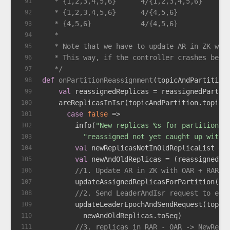
   * {1,2,3,4,5,6}      4/{1,2,3,4,5,6}     (
91
   * {1,2,3,4,5,6}      4/{4,5,6}           (
92
   * {4,5,6}            4/{4,5,6}           (
93
   *
94
   * Note that we have to update AR in ZK wit
95
   * This way, if the controller crashes befo
96
   */
97
def
onPartitionReassignment
(topicAndPartition
98
val
 reassignedReplicas = reassignedPartit
99
    areReplicasInIsr(topicAndPartition.topic,
100
case
false
 =>
101
        info(
"New replicas %s for partition %
102
"reassigned not yet caught up with 
103
val
 newReplicasNotInOldReplicaList = 
104
val
 newAndOldReplicas = (reassignedPa
105
//1. Update AR in ZK with OAR + RAR.
106
        updateAssignedReplicasForPartition(to
107
//2. Send LeaderAndIsr request to eve
108
        updateLeaderEpochAndSendRequest(topic
109
          newAndOldReplicas.toSeq)
110
//3. replicas in RAR - OAR -> NewRepl
111