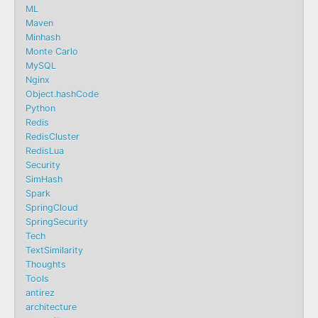
ML
Maven
Minhash
Monte Carlo
MySQL
Nginx
Object.hashCode
Python
Redis
RedisCluster
RedisLua
Security
SimHash
Spark
SpringCloud
SpringSecurity
Tech
TextSimilarity
Thoughts
Tools
antirez
architecture