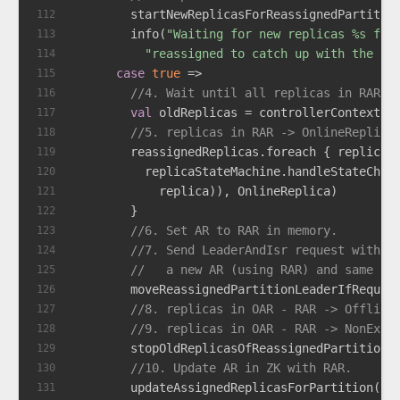
        startNewReplicasForReassignedPartitio
112
        info(
"Waiting for new replicas %s for
113
"reassigned to catch up with the le
114
case
true
 =>
115
//4. Wait until all replicas in RAR a
116
val
 oldReplicas = controllerContext.p
117
//5. replicas in RAR -> OnlineReplica
118
        reassignedReplicas.foreach { replica 
119
          replicaStateMachine.handleStateChan
120
            replica)), 
OnlineReplica
)
121
        }
122
//6. Set AR to RAR in memory.
123
//7. Send LeaderAndIsr request with a
124
//   a new AR (using RAR) and same is
125
        moveReassignedPartitionLeaderIfRequir
126
//8. replicas in OAR - RAR -> Offline
127
//9. replicas in OAR - RAR -> NonExis
128
        stopOldReplicasOfReassignedPartition(
129
//10. Update AR in ZK with RAR.
130
        updateAssignedReplicasForPartition(to
131