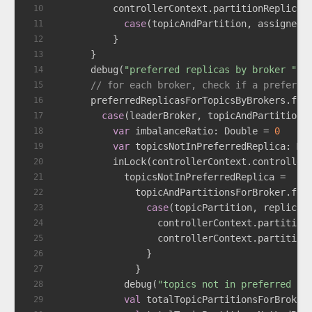
          controllerContext.partitionReplicaA
10
case
(topicAndPartition, assignedR
11
          }
12
      }
13
      debug(
"preferred replicas by broker "
 +
14
// for each broker, check if a preferre
15
      preferredReplicasForTopicsByBrokers.for
16
case
(leaderBroker, topicAndPartitions
17
var
 imbalanceRatio: 
Double
 = 
0
18
var
 topicsNotInPreferredReplica: 
Ma
19
          inLock(controllerContext.controller
20
            topicsNotInPreferredReplica =
21
              topicAndPartitionsForBroker.fil
22
case
(topicPartition, replicas
23
                  controllerContext.partition
24
                  controllerContext.partition
25
                }
26
              }
27
            debug(
"topics not in preferred re
28
val
 totalTopicPartitionsForBroker
29