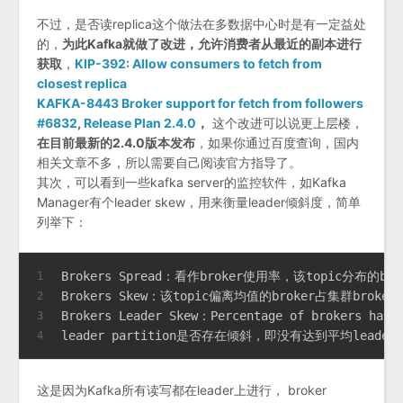
不过，是否读replica这个做法在多数据中心时是有一定益处
的，
为此Kafka就做了改进，允许消费者从最近的副本进行
获取
，
KIP-392: Allow consumers to fetch from
closest replica
KAFKA-8443 Broker support for fetch from followers
#6832
,
Release Plan 2.4.0
，
这个改进可以说更上层楼，
在目前最新的2.4.0版本发布
，如果你通过百度查询，国内
相关文章不多，所以需要自己阅读官方指导了。
其次，可以看到一些kafka server的监控软件，如Kafka
Manager有个leader skew，用来衡量leader倾斜度，简单
列举下：
Brokers Spread：看作broker使用率，该topic分布的b
1
Brokers Skew：该topic偏离均值的broker占集群brok
2
Brokers Leader Skew：Percentage of brokers havi
3
leader partition是否存在倾斜，即没有达到平均leade
4
这是因为Kafka所有读写都在leader上进行， broker