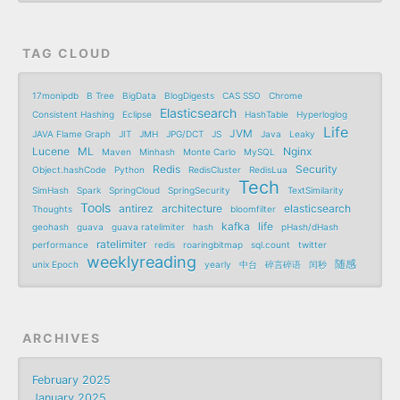
TAG CLOUD
17monipdb
B Tree
BigData
BlogDigests
CAS SSO
Chrome
Elasticsearch
Consistent Hashing
Eclipse
HashTable
Hyperloglog
Life
JVM
JAVA Flame Graph
JIT
JMH
JPG/DCT
JS
Java
Leaky
Lucene
ML
Nginx
Maven
Minhash
Monte Carlo
MySQL
Redis
Security
Object.hashCode
Python
RedisCluster
RedisLua
Tech
SimHash
Spark
SpringCloud
SpringSecurity
TextSimilarity
Tools
antirez
architecture
elasticsearch
Thoughts
bloomfilter
kafka
life
geohash
guava
guava ratelimiter
hash
pHash/dHash
ratelimiter
performance
redis
roaringbitmap
sql.count
twitter
weeklyreading
随感
unix Epoch
yearly
中台
碎言碎语
闰秒
ARCHIVES
February 2025
January 2025