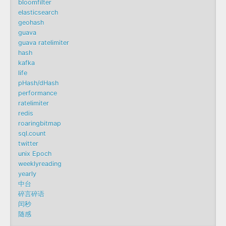
bloomfilter
elasticsearch
geohash
guava
guava ratelimiter
hash
kafka
life
pHash/dHash
performance
ratelimiter
redis
roaringbitmap
sql.count
twitter
unix Epoch
weeklyreading
yearly
中台
碎言碎语
闰秒
随感