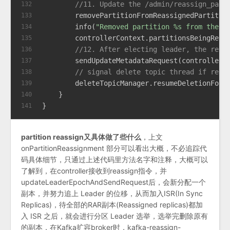
//11. Update the /admin/reassign_part
132
        removePartitionFromReassignedPartitio
133
        info(
"Removed partition %s from the l
134
        controllerContext.partitionsBeingReas
135
//12. After electing leader, the repl
136
        sendUpdateMetadataRequest(controllerC
137
// signal delete topic thread if reas
138
        deleteTopicManager.resumeDeletionForT
139
    }
140
}
141
partition reassign又具体做了些什么
，上文
onPartitionReassignment 部分可以看出大概，不必追踪代
码具体细节，只通过上述代码里方法名字和注释，大概可以
了解到，在controller接收到reassign指令，并
updateLeaderEpochAndSendRequest后，会新分配一个
副本，并努力追上 Leader 的位移，从而加入ISR(In Sync
Replicas)，待全部的RAR副本(Reassigned replicas)都加
入 ISR 之后，就会进行分区 Leader 选举，选举完删除原有
的副本，在Kafka扩容broker时，kafka-reassign-