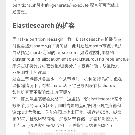
partitions.sh脚本的–generate/–execute 配合即可完成上
述变更。
Elasticsearch 的扩容
同Kafka partition reassign一样，Elasticseach在扩展节点
时也会遇到shards的平衡问题，此时通过master节点手动/
自动指定shards之间的 rebalance，如通过控制集群的
cluster.routing.allocation.enable/cluster.routing.rebalance.ena
来决定哪类分片可被分配/哪类分片可被再平衡，尽量做到
不影响线上的读写。
这在主节点都具备至少一个从节点时，机制运行良好，但在
些极端情况下，有些shards因不得已原因没有从shards，
如何扩容而不影响线上读写呢？
下一篇文章里笔者会总结下，这里贴一张elasticsearch某个
数据节点的cpu负载图，同时告知磁盘io/网络io图走势都和
该cpu走势类似，你能在图上指出正常、磁盘超85%、磁盘
超95%、挂载MFS存储、卸载MFS存储、扩容所对应的时
间点吗（假设索引是daily的，只需指出天级别的即可）